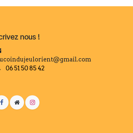
crivez nous !
ucoindujeulorient@gmail.com
06 51 50 85 42​