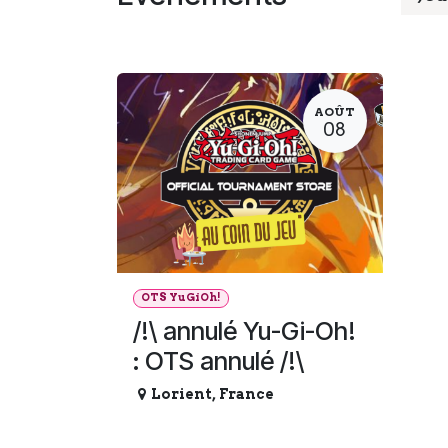
AOÛT
08
OTS YuGiOh!
/!\ annulé Yu-Gi-Oh!
: OTS annulé /!\
Lorient
,
France