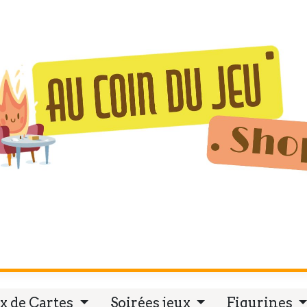
ements
Nos salles de jeu
Résultat C
x de Cartes
Soirées jeux
Figurines