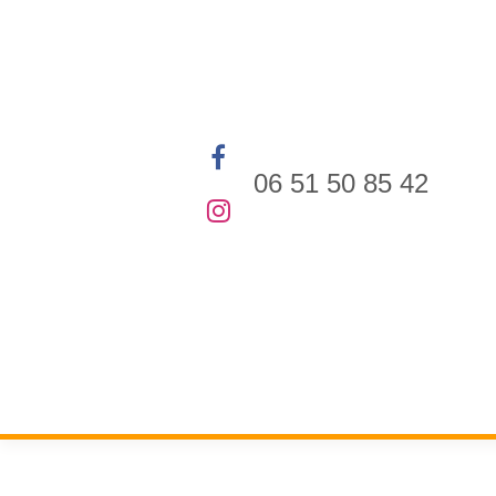
Se rendre au contenu
06 51 50 85 42
Accueil
E-Boutique
Evén