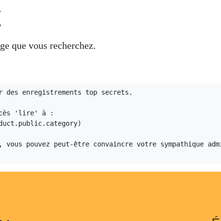
t
 à la page que vous recherchez.
r des enregistrements top secrets.

ès 'lire' à :

uct.public.category)

, vous pouvez peut-être convaincre votre sympathique admi