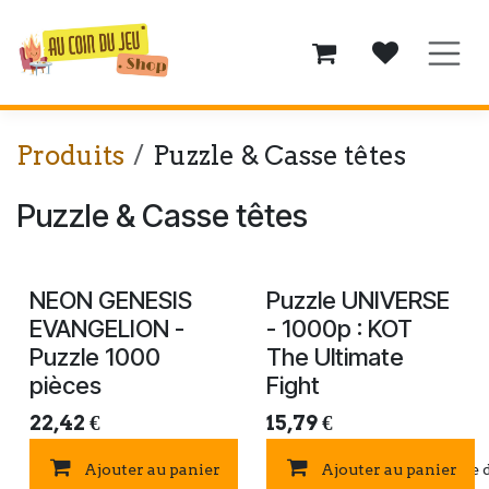
Se rendre au contenu
Produits
Puzzle & Casse têtes
Puzzle & Casse têtes
NEON GENESIS
Puzzle UNIVERSE
EVANGELION -
- 1000p : KOT
Puzzle 1000
The Ultimate
pièces
Fight
22,42
€
15,79
€
Ajouter au panier
Ajouter au panier
Ajouter à la liste